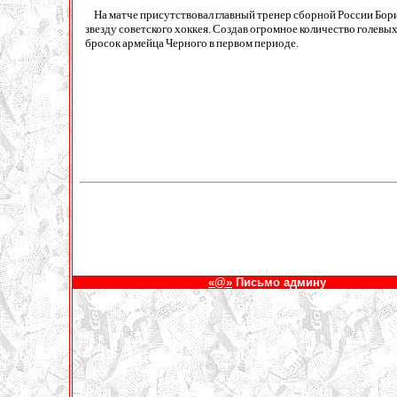
На матче присутствовал главный тренер сборной России Бори
звезду советского хоккея. Создав огромное количество голевы
бросок армейца Черного в первом периоде.
«@»
Письмо админу