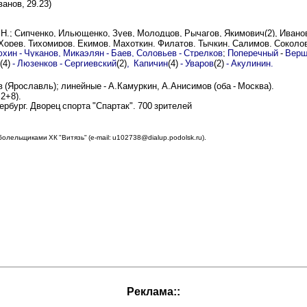
анов, 29.23)
 Н.; Сипченко, Ильющенко, Зуев, Молодцов, Рычагов, Якимович(2), Ивано
 Хорев, Тихомиров, Екимов, Махоткин, Филатов, Тычкин, Салимов, Соколов
хин - Чуканов,
Микаэлян - Баев
, Соловьев - Стрелков
;
Поперечный
-
Верш
(4)
- Люзенков - Сергиевский
(2)
, Капичин
(4)
- Уваров
(2)
- Акулинин
.
в (Ярославль); линейные - А.Камуркин, А.Анисимов (оба - Москва).
+2+8).
ербург. Дворец спорта "Спартак". 700 зрителей
олельщиками ХК "Витязь" (e-mail: u102738@dialup.podolsk.ru).
Реклама::