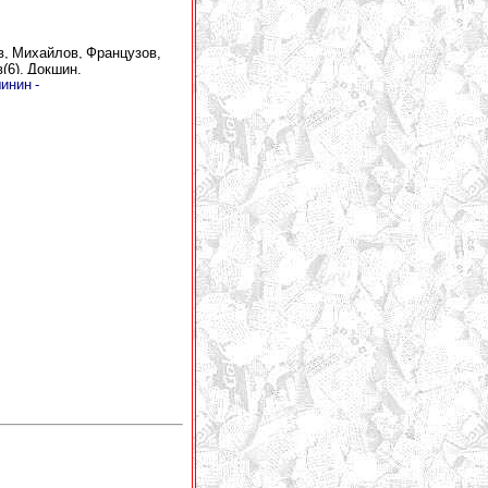
в, Михайлов, Французов,
(6), Докшин.
инин -