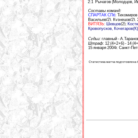
2:1 Рычагов (Молодцов, Ив
Составы команд:
СПАРТАК СПб
: Тихомиров
Васильев(2), Кузнецов(2),
ВИТЯЗЬ
:
Шевцов
(2);
Костю
Кровопусков,
Кочегаров(К)
Судьи:
главный - А.Тарано
Штраф
:
12 (4+2+6) - 14 (4
15 января 2004г. Санкт-Пет
Статистика матча подготовлена б